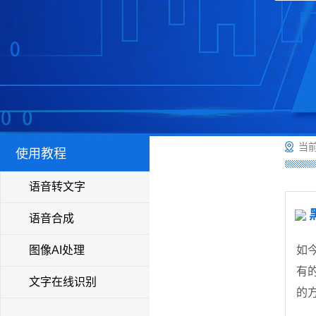
当前
使用教程
语音转文字
语音合成
图像AI处理
如
有
文字在线识别
的
频