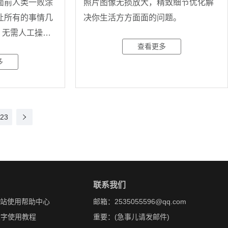
I面前人类一败涂
照片图像无损放大，精致细节优化解
展让所有的事情几
决你生活方方面面的问题。
，无需人工操作
查看更多
多
23
联系我们
网站使用帮助中心
邮箱：2535055596@qq.com
文字使用教程
重要：(急事儿请发邮件)