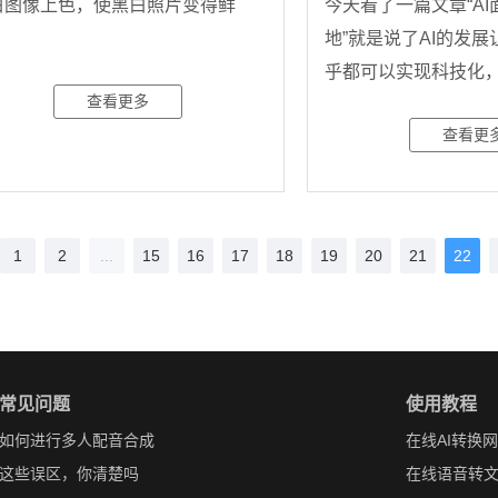
白图像上色，使黑白照片变得鲜
今天看了一篇文章“A
。
地”就是说了AI的发
乎都可以实现科技化
查看更多
�
查看更
1
2
...
15
16
17
18
19
20
21
22
常见问题
使用教程
如何进行多人配音合成
在线AI转换
这些误区，你清楚吗
在线语音转